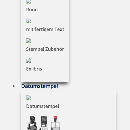
Rund
Trodat 9051 Stempelkissen 90x50 mm
mit fertigem Text
Stempel Zubehör
2,90 €
Exlibris
zzgl. 19 % Mwst.
Bestellen
Datumstempel
Datumstempel
Trodat 9051M Stempelkissen Metalldeckel 90 x 50 mm