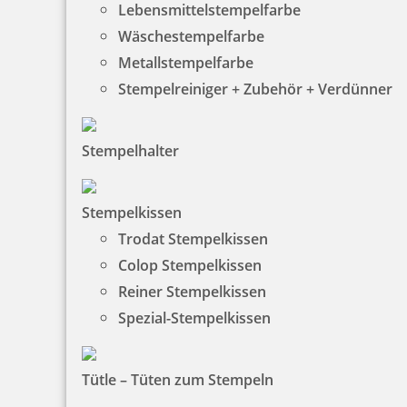
Lebensmittelstempelfarbe
zzgl. 19 % Mwst.
Wäschestempelfarbe
Bestellen
Metallstempelfarbe
Stempelreiniger + Zubehör + Verdünner
Stempelhalter
Trodat Austauschkissen 6/52040 (Trodat Professsional 52040)
Stempelkissen
Trodat Stempelkissen
Colop Stempelkissen
5,76 €
Reiner Stempelkissen
Spezial-Stempelkissen
zzgl. 19 % Mwst.
Bestellen
Tütle – Tüten zum Stempeln