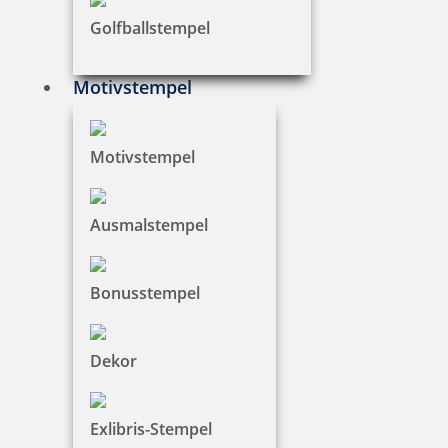
Golfballstempel
Trodat 9054 Stempelkissen 210x148 mm
Motivstempel
16,22 €
Motivstempel
zzgl. 19 % Mwst.
Ausmalstempel
Bestellen
Bonusstempel
Dekor
Trodat Austauschkissen 6/4923 (Trodat 4923, 4930)
Exlibris-Stempel