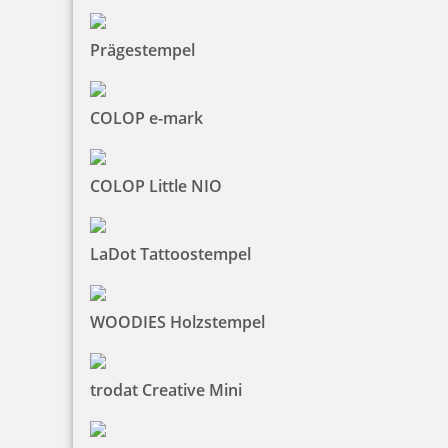
Prägestempel
Trodat Austauschkissen 6/4933 (Trodat 4933)
COLOP e-mark
3,36 €
COLOP Little NIO
zzgl. 19 % Mwst.
Bestellen
LaDot Tattoostempel
WOODIES Holzstempel
trodat Creative Mini
Trodat Austauschkissen 6/50 (Professional 5200,5030,5430,
5430/L,5431,5546,5436)