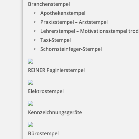
Branchenstempel
Apothekenstempel
Praxisstempel – Arztstempel
Lehrerstempel – Motivationsstempel tro
Taxi-Stempel
Trodat Austauschkissen 6/4931 (Trodat 4931, 4731)
Schornsteinfeger-Stempel
REINER Paginierstempel
5,00 €
Elektrostempel
zzgl. 19 % Mwst.
Bestellen
Kennzeichnungsgeräte
Bürostempel