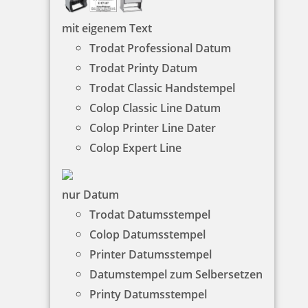
mit eigenem Text
Trodat Professional Datum
4,33 €
Trodat Printy Datum
Trodat Classic Handstempel
zzgl. 19 % Mwst.
Colop Classic Line Datum
Bestellen
Colop Printer Line Dater
Colop Expert Line
nur Datum
Trodat Datumsstempel
Trodat 9052 Stempelkissen 110x70 mm
Colop Datumsstempel
Printer Datumsstempel
Datumstempel zum Selbersetzen
Printy Datumsstempel