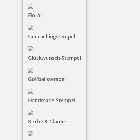
Floral
4,45 €
zzgl. 19 % Mwst.
Geocachingstempel
Bestellen
Glückwunsch-Stempel
Golfballstempel
Trodat Austauschkissen 6/4924 (Trodat 4924, 4940, 4724, 4740)
Handmade-Stempel
Kirche & Glaube
5,38 €