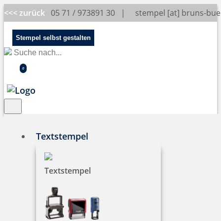
<<< zurück
05 71 / 973891 30 |
stempel [at] bruns-bu
Stempel selbst gestalten
0
Textstempel
Stempelkissen
Textstempel
Wenn Ihr Stempel keine sauberen Abdrucke
mehr hinterlässt, kann es sein dass Sie ein