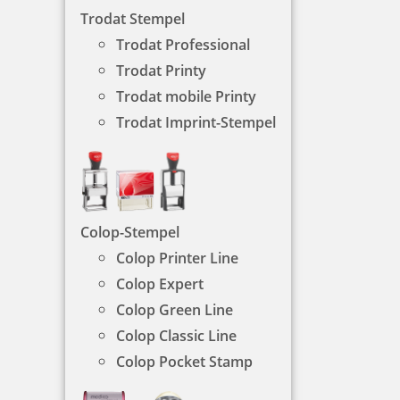
neues Stempelkissen benötigen.
Trodat Stempel
Trodat Professional
NACH WUNSCHSTEMPEL FILTERN
Trodat Printy
Trodat mobile Printy
Trodat Imprint-Stempel
€-
↑
€+
↓
STEMPELKISSEN - KATEGORIEN
Colop-Stempel
Colop Printer Line
Colop Expert
Trodat Stempelkissen
Colop Green Line
Colop Classic Line
Colop Pocket Stamp