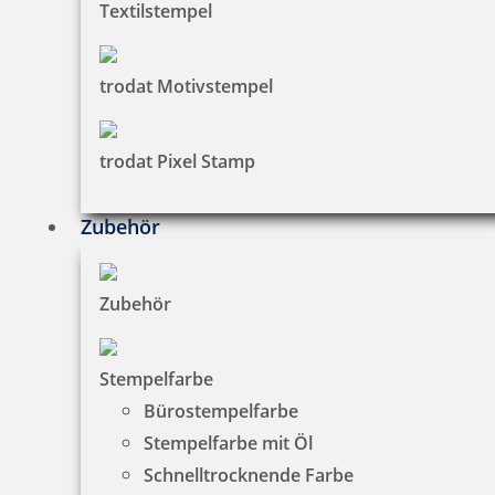
Textilstempel
4,24 €
trodat Motivstempel
zzgl. 19 % Mwst.
Bestellen
trodat Pixel Stamp
Zubehör
Zubehör
Trodat Austauschkissen 6/511 (Trodat 5211, 54110, 54510)
Stempelfarbe
Bürostempelfarbe
Stempelfarbe mit Öl
7,73 €
Schnelltrocknende Farbe