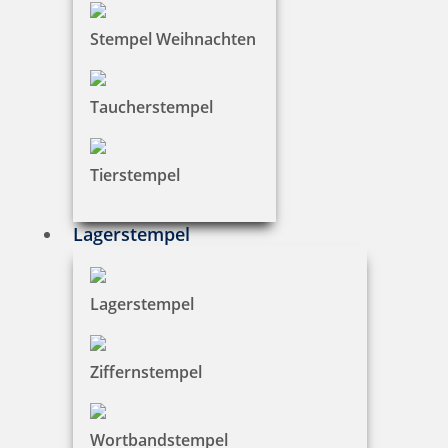
4957, 4757)
Stempel Weihnachten
4,66 €
Taucherstempel
zzgl. 19 % Mwst.
Tierstempel
Bestellen
Lagerstempel
Lagerstempel
Trodat Austauschkissen 6/4928 (Trodat 4928, 4928typo, 4958)
Ziffernstempel
Wortbandstempel