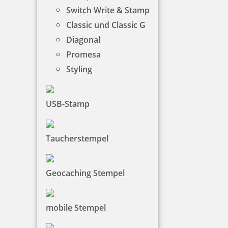
Switch Write & Stamp
Classic und Classic G
Diagonal
Promesa
Styling
Trodat 9053M Stempelkissen Metalldeckel 160 x 90 mm
USB-Stamp
12,10 €
Taucherstempel
zzgl. 19 % Mwst.
Bestellen
Geocaching Stempel
mobile Stempel