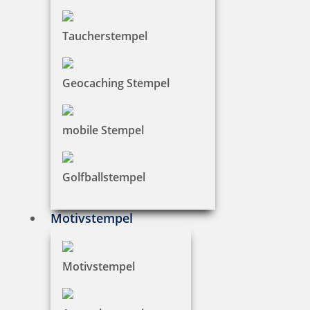
Taucherstempel
Geocaching Stempel
Stempelkugelschreiber Heri Stamp & Touch Pen 3307 Gelb mit
Gutschein
mobile Stempel
Golfballstempel
38,99 €
Motivstempel
zzgl. 19 % Mwst.
Bestellen
Motivstempel