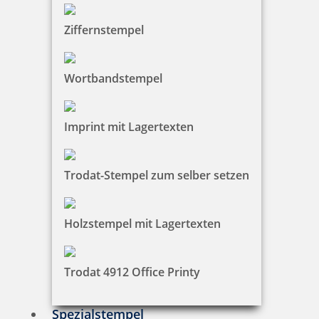
Heri Smartpen Stempelkugelschreiber 3302 34 x 8 mm Schwarz
Ziffernstempel
Wortbandstempel
37,14 €
zzgl. 19 % Mwst.
Imprint mit Lagertexten
Jetzt gestalten
Trodat-Stempel zum selber setzen
Holzstempel mit Lagertexten
Smartpen Heri Stamp & Touch Pen 3304 Stempelkugelschreiber
Pink
Trodat 4912 Office Printy
Spezialstempel