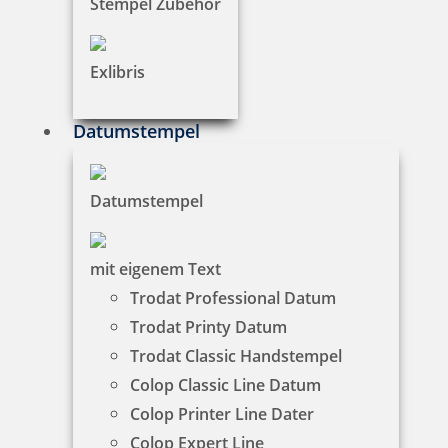
Stempel Zubehör
Promesa
Exlibris
Styling
Datumstempel
Datumstempel
mit eigenem Text
33 Artikel in der Kategorie
Trodat Professional Datum
Trodat Printy Datum
Trodat Classic Handstempel
Colop Classic Line Datum
Colop Printer Line Dater
Colop Expert Line
Heri Mini Smartpen 4374 Stempelkugelschreiber rot mit