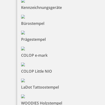
Jetzt gestalten
Kennzeichnungsgeräte
Bürostempel
Heri Stamp & Touch Pen 3308 Stempelkugelschreiber Wood-
Prägestempel
Look
COLOP e-mark
44,12 €
COLOP Little NIO
zzgl. 19 % Mwst.
Jetzt gestalten
LaDot Tattoostempel
WOODIES Holzstempel