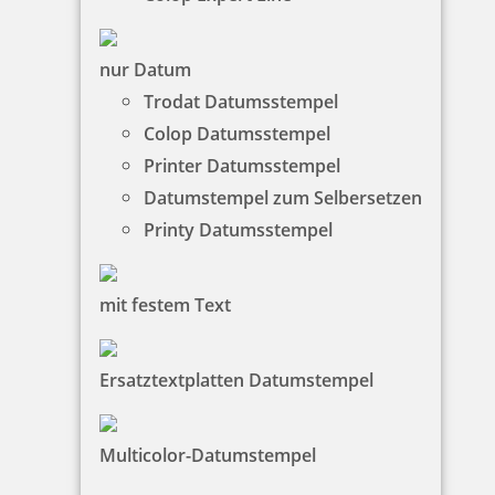
Gutschein
nur Datum
Trodat Datumsstempel
43,57 €
Colop Datumsstempel
Printer Datumsstempel
zzgl. 19 % Mwst.
Datumstempel zum Selbersetzen
Bestellen
Printy Datumsstempel
mit festem Text
Ersatztextplatten Datumstempel
Heri Mini Smartpen Stempelkugelschreiber schwarz mit
Gutschein
Multicolor-Datumstempel