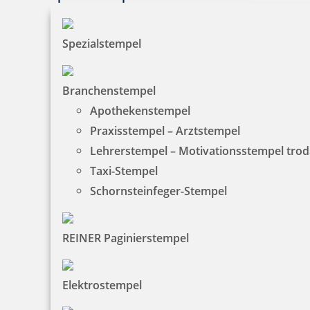
38,99 €
Spezialstempel
zzgl. 19 % Mwst.
Jetzt gestalten
Branchenstempel
Apothekenstempel
Praxisstempel – Arztstempel
Lehrerstempel – Motivationsstempel tro
Taxi-Stempel
Smartpen Heri 3307 Kugelschreiber Gelb mit integriertem
Schornsteinfeger-Stempel
Stempel
REINER Paginierstempel
38,99 €
Elektrostempel
zzgl. 19 % Mwst.