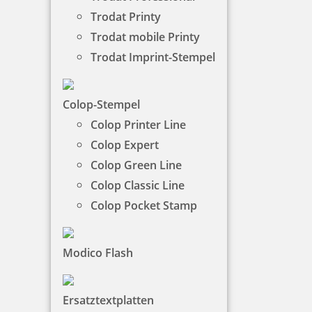
passen in jede Tasche.
Trodat Printy
Trodat mobile Printy
NACH WUNSCHSTEMPEL FILTERN
Trodat Imprint-Stempel
Colop-Stempel
€-
↑
Colop Printer Line
€+
↓
Colop Expert
Colop Green Line
STEMPELKUGELSCHREIBER -
Colop Classic Line
KATEGORIEN
Colop Pocket Stamp
Modico Flash
Sonderangebote
Ersatztextplatten