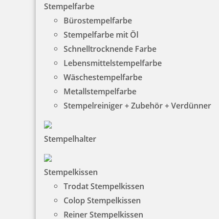
Stempelfarbe
Bürostempelfarbe
Stempelfarbe mit Öl
68,28 €
Schnelltrocknende Farbe
Lebensmittelstempelfarbe
zzgl. 19 % Mwst.
Jetzt gestalten
Wäschestempelfarbe
Metallstempelfarbe
Stempelreiniger + Zubehör + Verdünner
Stempelhalter
Heri Füllfederhalter Promesa mit Stempel Gehäuse chrom
Stempelkissen
Trodat Stempelkissen
Colop Stempelkissen
68,28 €
Reiner Stempelkissen