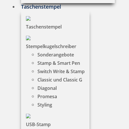
43,57 €
Taschenstempel
zzgl. 19 % Mwst.
Bestellen
Taschenstempel
Stempelkugelschreiber
Sonderangebote
Stamp & Smart Pen
Switch Write & Stamp
Smartpen Heri Stamp & Touch Pen 3304 Stempelkugelschreiber
Pink mit Gutschein
Classic und Classic G
Diagonal
Promesa
38,99 €
Styling
zzgl. 19 % Mwst.
USB-Stamp
Bestellen