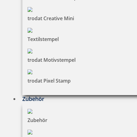
trodat Creative Mini
Smartpen Heri Stamp & Touch Pen 3309 Stempelkugelschreiber
Kiwi
Textilstempel
38,99 €
trodat Motivstempel
zzgl. 19 % Mwst.
Jetzt gestalten
trodat Pixel Stamp
Zubehör
Zubehör
Heri Füllfederhalter Promesa mit Stempel Gehäuse schwarz