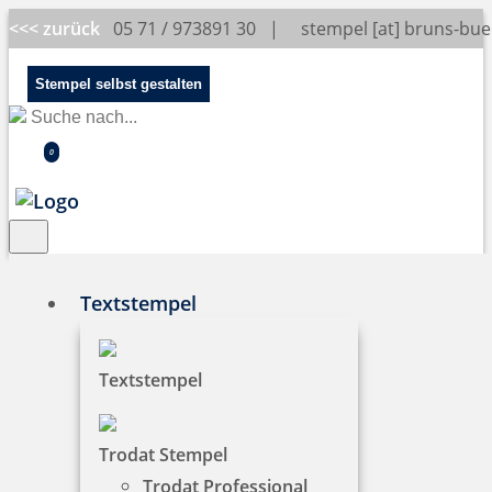
<<< zurück
05 71 / 973891 30 |
stempel [at] bruns-bu
Stempel selbst gestalten
0
Textstempel
Stempelkugelschreiber
Textstempel
Die Heri Stempelkugelschreiber sind
Trodat Stempel
praktische Begleiter für unterwegs, denn sie
Trodat Professional