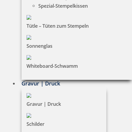
Spezial-Stempelkissen
zzgl. 19 % Mwst.
Jetzt gestalten
Tütle – Tüten zum Stempeln
Sonnenglas
Heri Rollerball Promesa mit Stempel Gehäuse chrom
Whiteboard-Schwamm
Gravur | Druck
58,99 €
Gravur | Druck
zzgl. 19 % Mwst.
Jetzt gestalten
Schilder