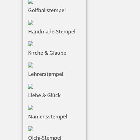
Golfballstempel
38,99 €
Handmade-Stempel
zzgl. 19 % Mwst.
Bestellen
Kirche & Glaube
Lehrerstempel
Liebe & Glück
Heri Mini Smartpen 4374R Stempelkugelschreiber rot
Namensstempel
43,57 €
Olchi-Stempel