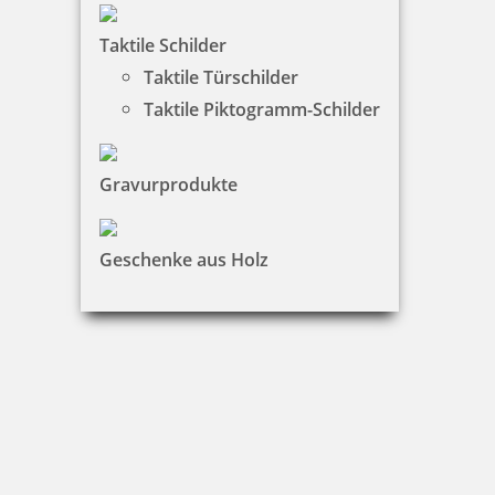
Taktile Schilder
Taktile Türschilder
Taktile Piktogramm-Schilder
Heri Rollerball Promesa mit Stempel Gehäuse schwarz
Gravurprodukte
58,99 €
Geschenke aus Holz
zzgl. 19 % Mwst.
Jetzt gestalten