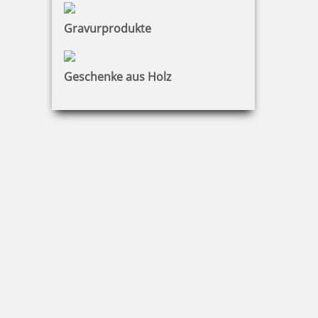
Gravurprodukte
13,57 €
Geschenke aus Holz
zzgl. 19 % Mwst.
Jetzt gestalten
Motivstempel mit Abdruck: Vielen Dank!
13,57 €