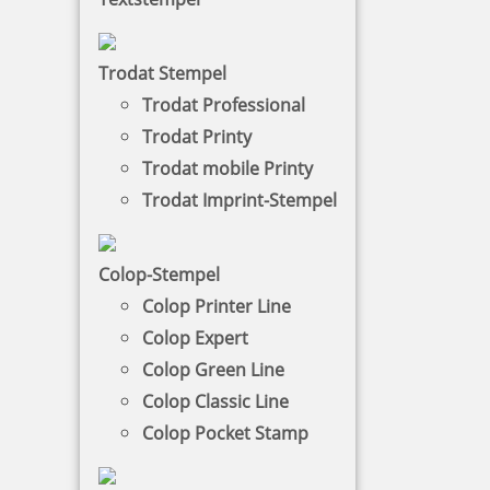
Sprüche
Stempel mit Sprüchen sind einfache
Trodat Stempel
Möglichkeit, herzliche oder witzige
Trodat Professional
Botschaften zu übermitteln. Mit dem
Trodat Printy
Holzstempel können Grußkarten, Geschenke
Trodat mobile Printy
und andere Bastelideen individuell versehen
werden.
Trodat Imprint-Stempel
NACH WUNSCHSTEMPEL FILTERN
Colop-Stempel
Colop Printer Line
Colop Expert
€-
↑
Colop Green Line
€+
↓
Colop Classic Line
Colop Pocket Stamp
26 Artikel in der Kategorie