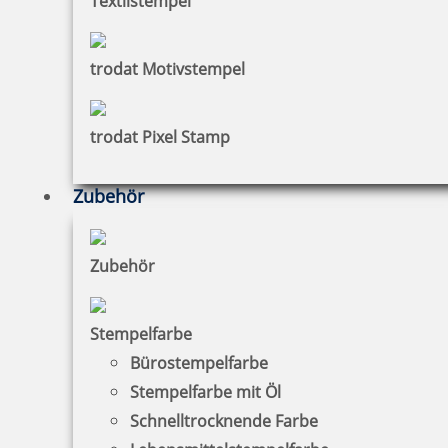
Textilstempel
18,53 €
trodat Motivstempel
zzgl. 19 % Mwst.
Jetzt gestalten
trodat Pixel Stamp
Zubehör
Holzstempel mit Spruch: you never lose. either you win or you
Zubehör
learn.
Stempelfarbe
Bürostempelfarbe
18,53 €
Stempelfarbe mit Öl
Schnelltrocknende Farbe
zzgl. 19 % Mwst.