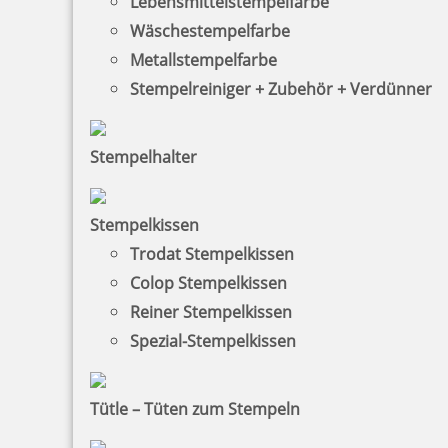
Jetzt gestalten
Lebensmittelstempelfarbe
Wäschestempelfarbe
Metallstempelfarbe
Stempelreiniger + Zubehör + Verdünner
Stempelhalter
Holzstempel mit Spruch: Zuhause ist wo du bist
Stempelkissen
Trodat Stempelkissen
11,93 €
Colop Stempelkissen
Reiner Stempelkissen
zzgl. 19 % Mwst.
Spezial-Stempelkissen
Jetzt gestalten
Tütle – Tüten zum Stempeln