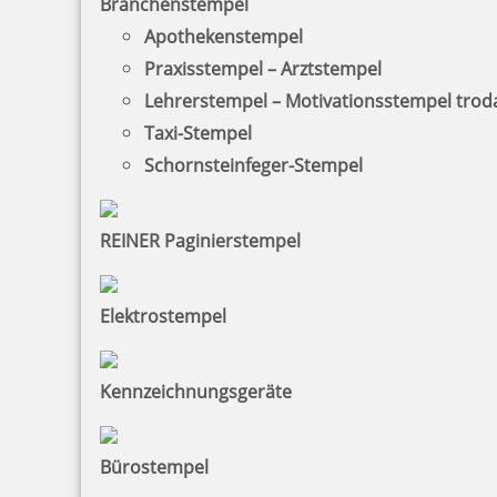
Branchenstempel
Apothekenstempel
Praxisstempel – Arztstempel
Lehrerstempel – Motivationsstempel trod
Holzstempel mit Abdruck: Blumen sind das Lachen der Erde
Taxi-Stempel
Schornsteinfeger-Stempel
13,57 €
REINER Paginierstempel
zzgl. 19 % Mwst.
Elektrostempel
Jetzt gestalten
Kennzeichnungsgeräte
Bürostempel