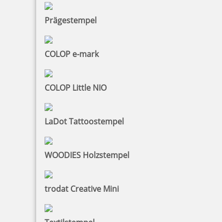
Holzstempel Der Weg ist das Ziel
Prägestempel
COLOP e-mark
18,53 €
zzgl. 19 % Mwst.
COLOP Little NIO
Jetzt gestalten
LaDot Tattoostempel
WOODIES Holzstempel
Spruchstempel: Manches wird erst gut, wenn wir es gut sein
lassen.
trodat Creative Mini