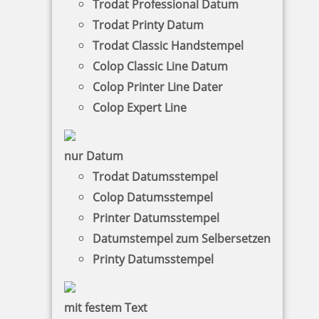
Trodat Professional Datum
Trodat Printy Datum
9,87 €
Trodat Classic Handstempel
Colop Classic Line Datum
zzgl. 19 % Mwst.
Colop Printer Line Dater
Jetzt gestalten
Colop Expert Line
nur Datum
Trodat Datumsstempel
Colop Datumsstempel
Stempel mit Spruch: Entschuldigung? Wie wundervoll bis du
Printer Datumsstempel
denn bitte?
Datumstempel zum Selbersetzen
Printy Datumsstempel
18,53 €
mit festem Text