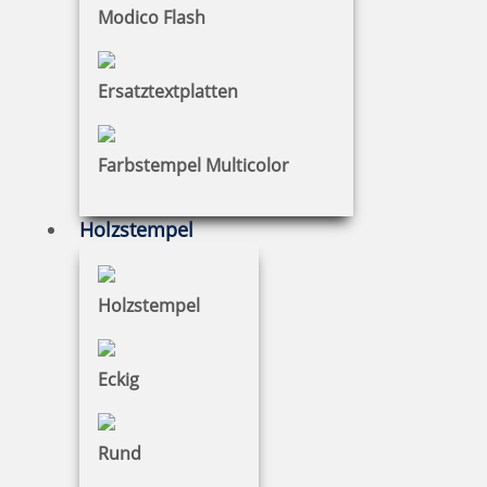
Modico Flash
Ersatztextplatten
Holzstempel mit Abdruck: du bist einfach toll
Farbstempel Multicolor
Holzstempel
10,97 €
Holzstempel
zzgl. 19 % Mwst.
Jetzt gestalten
Eckig
Rund