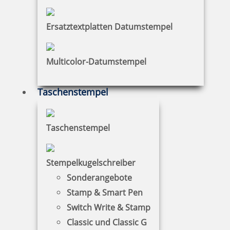
zzgl. 19 % Mwst.
Jetzt gestalten
Ersatztextplatten Datumstempel
Multicolor-Datumstempel
Taschenstempel
Motivstempel to the moon & back
Taschenstempel
20,80 €
Stempelkugelschreiber
Sonderangebote
zzgl. 19 % Mwst.
Stamp & Smart Pen
Jetzt gestalten
Switch Write & Stamp
Classic und Classic G