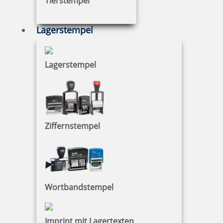
Tierstempel
Lagerstempel
13,57 €
zzgl. 19 % Mwst.
Lagerstempel
Jetzt gestalten
Ziffernstempel
Holzstempel mit Abdruck: Be You
Wortbandstempel
18,53 €
Imprint mit Lagertexten