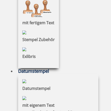
Holzstempel mit Abdruck: Lieblingsort
mit fertigem Text
10,97 €
Stempel Zubehör
zzgl. 19 % Mwst.
Exlibris
Jetzt gestalten
Datumstempel
Datumstempel
Motivstempel mit Abdruck: what goes around, comes around
mit eigenem Text