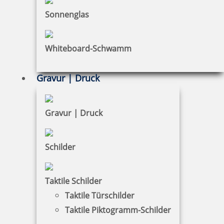
Sonnenglas
Holzstempel mit Abdruck: good things take time
Whiteboard-Schwamm
Gravur | Druck
13,57 €
Gravur | Druck
zzgl. 19 % Mwst.
Jetzt gestalten
Schilder
Taktile Schilder
Taktile Türschilder
Holzstempel mit Abdruck: nur das Beste für Dich
Taktile Piktogramm-Schilder