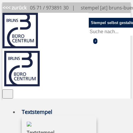
<<< zurück
05 71 / 973891 30 |
stempel [at] bruns-bu
Stempel selbst gestalt
0
Textstempel
Textstempel