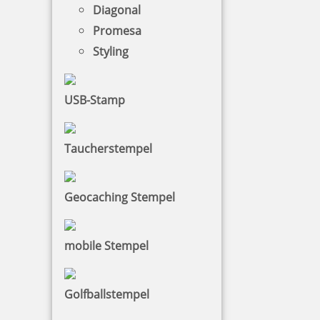
Diagonal
Promesa
Styling
Motivstempel mit Abdruck: Home Again.
USB-Stamp
9,87 €
Taucherstempel
zzgl. 19 % Mwst.
Geocaching Stempel
Jetzt gestalten
mobile Stempel
Golfballstempel