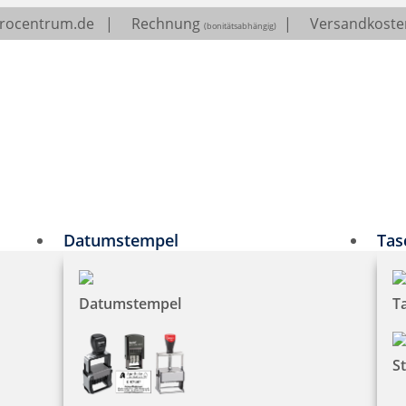
erocentrum.de
|
Rechnung
|
Versandkosten
(bonitätsabhängig)
Datumstempel
Tas
Datumstempel
T
S