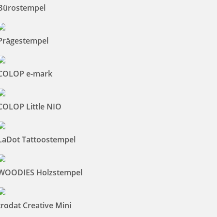
Bürostempel
Prägestempel
COLOP e-mark
COLOP Little NIO
LaDot Tattoostempel
WOODIES Holzstempel
trodat Creative Mini