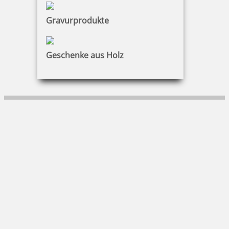
KONTAKT
Gravurprodukte
Bruns Bürocentrum GmbH
Geschenke aus Holz
Trippeldamm 20|32429 Minden
05 71 / 973891 30