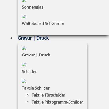
Sonnenglas
Impressum
Datenschutz
Whiteboard-Schwamm
AGB
Gravur | Druck
Widerruf
Barrierefreiheit
Gravur | Druck
Vertrag widerrufen
Schilder
KUNDENBEREICH
Mein Konto
Taktile Schilder
Taktile Türschilder
Warenkorb
Taktile Piktogramm-Schilder
Kundenservice