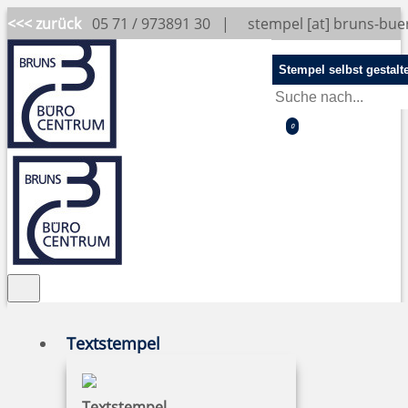
<<< zurück
05 71 / 973891 30 |
stempel [at] bruns-bu
Stempel selbst gestalt
0
Textstempel
Dateiformate
Textstempel