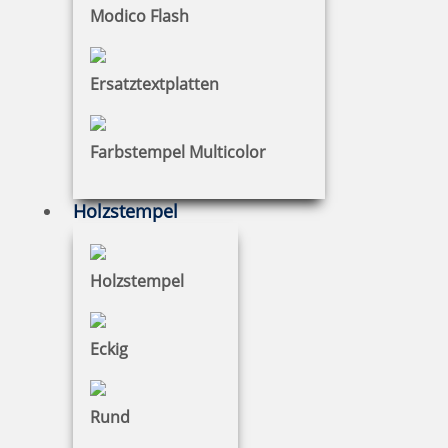
Colop Printer Line
Modico Flash
Ersatztextplatten
Colop Expert
Farbstempel Multicolor
Holzstempel
Colop Green Line
Holzstempel
Colop Classic Line
Eckig
Rund