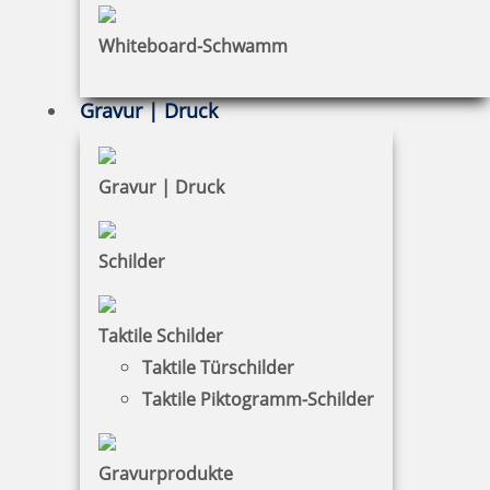
Whiteboard-Schwamm
Gravur | Druck
Colop Printer 52 Textstempel 30x20 mm
Gravur | Druck
19,33 €
Schilder
zzgl. 19 % Mwst.
Taktile Schilder
Jetzt gestalten
Taktile Türschilder
Taktile Piktogramm-Schilder
Gravurprodukte