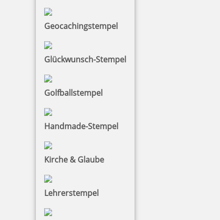
Geocachingstempel
28,49 €
Glückwunsch-Stempel
zzgl. 19 % Mwst.
Jetzt gestalten
Golfballstempel
Handmade-Stempel
Colop Printer 60
Kirche & Glaube
Lehrerstempel
39,54 €