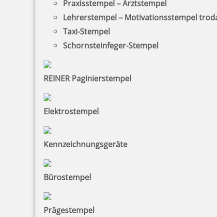
Jetzt gestalten
Praxisstempel – Arztstempel
Lehrerstempel – Motivationsstempel trod
Taxi-Stempel
Schornsteinfeger-Stempel
REINER Paginierstempel
Colop Printer 15 Textstempel 69x10 mm
Elektrostempel
18,57 €
Kennzeichnungsgeräte
zzgl. 19 % Mwst.
Jetzt gestalten
Bürostempel
Prägestempel