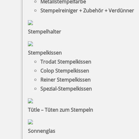
Metallstempelfarbe
Stempelreiniger + Zubehör + Verdünner
zzgl. 19 % Mwst.
Jetzt gestalten
Stempelhalter
Stempelkissen
Trodat Stempelkissen
Colop Printer 45 Textstempel 82x25 mm
Colop Stempelkissen
Reiner Stempelkissen
Spezial-Stempelkissen
32,23 €
Tütle – Tüten zum Stempeln
zzgl. 19 % Mwst.
Jetzt gestalten
Sonnenglas