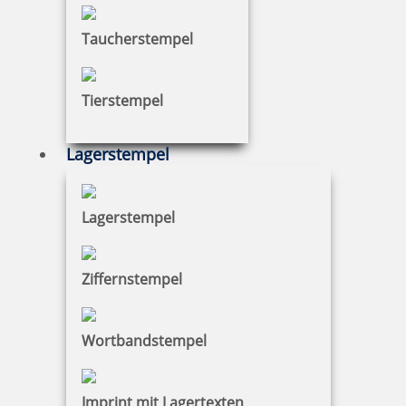
Charity Aktion Colop Printer 40 Textstempel 58 x 22 mm
Taucherstempel
Tierstempel
23,91 €
Lagerstempel
zzgl. 19 % Mwst.
Jetzt gestalten
Lagerstempel
Ziffernstempel
Colop Printer mit Kalender Stempel 46 x 17 mm
Wortbandstempel
Imprint mit Lagertexten