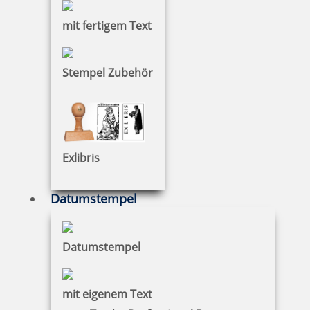
Colop Pocket Stamp
mit fertigem Text
Stempel Zubehör
61 Artikel in der Kategorie
Exlibris
Datumstempel
Colop Printer 10
Datumstempel
mit eigenem Text
15,29 €