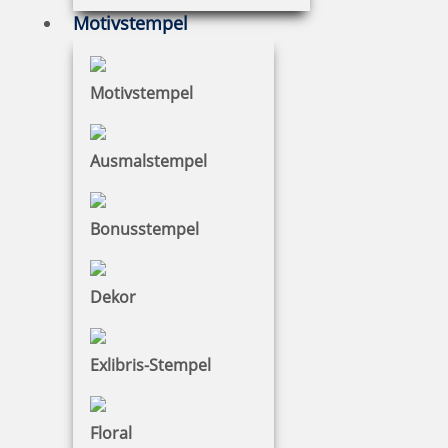
Motivstempel
Colop Printer 40 (58 x 22 mm)
Motivstempel
Ausmalstempel
24,16 €
zzgl. 19 % Mwst.
Bonusstempel
Jetzt gestalten
Dekor
Exlibris-Stempel
Colop Printer 50
Floral