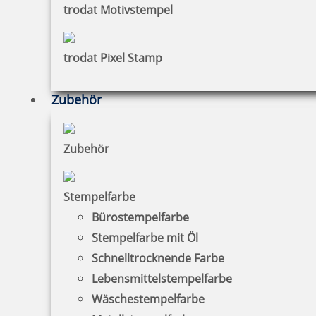
trodat Motivstempel
32,94 €
trodat Pixel Stamp
zzgl. 19 % Mwst.
Zubehör
Jetzt gestalten
Zubehör
Stempelfarbe
Bürostempelfarbe
Colop Printer 38 Textstempel 56x33 mm
Stempelfarbe mit Öl
Schnelltrocknende Farbe
Lebensmittelstempelfarbe
Wäschestempelfarbe
35,76 €