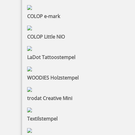
COLOP e-mark
Colop Printer 25 Textstempel 75x15 mm
COLOP Little NIO
26,68 €
LaDot Tattoostempel
zzgl. 19 % Mwst.
Jetzt gestalten
WOODIES Holzstempel
trodat Creative Mini
Textilstempel
Colop Printer 35 Textstempel 50x30 mm