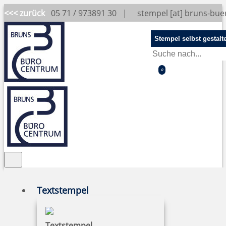
<<< zurück
05 71 / 973891 30 |
stempel [at] bruns-bu
Stempel selbst gestalt
0
Textstempel
Textstempel