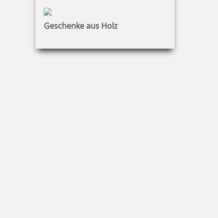
Colop Printer 53 Textstempel 45x30 mm
Geschenke aus Holz
25,50 €
zzgl. 19 % Mwst.
Jetzt gestalten
Colop Printer 54 Textstempel 50x40 mm