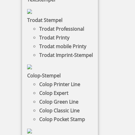
Colop-Stempel
Der COLOP Textstempel hat viele
Trodat Stempel
verschiedene Einsatzgebiete, zum Beispiel ist
Trodat Professional
er für das Büro oder im privaten Bereich sehr
Trodat Printy
gut geeignet.
Trodat mobile Printy
Trodat Imprint-Stempel
NACH WUNSCHSTEMPEL FILTERN
Colop-Stempel
Colop Printer Line
€-
↑
Colop Expert
€+
↓
Colop Green Line
Colop Classic Line
COLOP-STEMPEL - KATEGORIEN
Colop Pocket Stamp