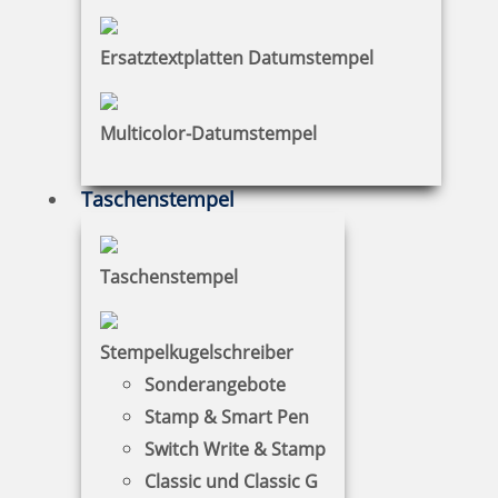
Ersatztextplatten Datumstempel
Multicolor-Datumstempel
Taschenstempel
Taschenstempel
Colop Printer 20
Stempelkugelschreiber
Sonderangebote
15,80 €
Stamp & Smart Pen
Switch Write & Stamp
zzgl. 19 % Mwst.
Classic und Classic G
Jetzt gestalten