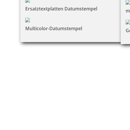
Ersatztextplatten Datumstempel
m
Multicolor-Datumstempel
G