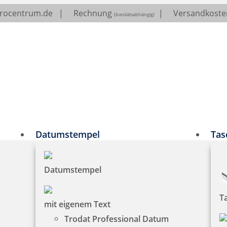
erocentrum.de
|
Rechnung
|
Versandkosten
(bonitätsabhängig)
Datumstempel
Tas
Datumstempel
T
mit eigenem Text
Trodat Professional Datum