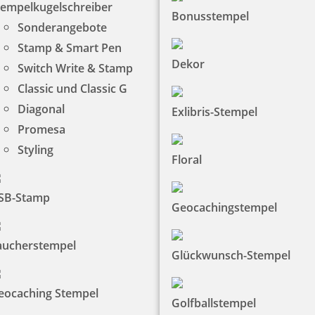
tempelkugelschreiber
Bonusstempel
Sonderangebote
Stamp & Smart Pen
Dekor
Switch Write & Stamp
Classic und Classic G
Diagonal
Exlibris-Stempel
Promesa
Styling
Floral
SB-Stamp
Geocachingstempel
aucherstempel
Glückwunsch-Stempel
eocaching Stempel
Golfballstempel