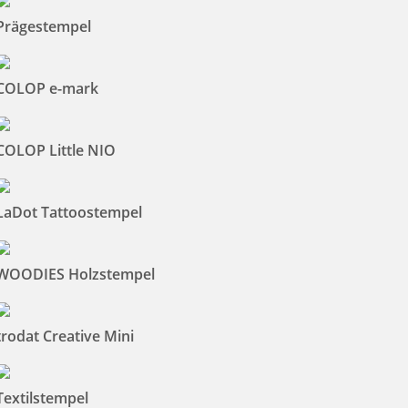
Prägestempel
COLOP e-mark
COLOP Little NIO
LaDot Tattoostempel
WOODIES Holzstempel
trodat Creative Mini
Textilstempel