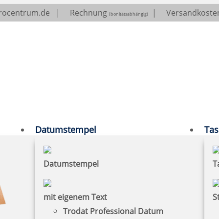
erocentrum.de
|
Rechnung
|
Versandkosten
(bonitätsabhängig)
Datumstempel
Tas
Datumstempel
T
mit eigenem Text
S
Trodat Professional Datum