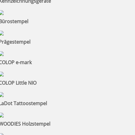
Kennzeichnungsgeräte
Bürostempel
Prägestempel
COLOP e-mark
COLOP Little NIO
LaDot Tattoostempel
WOODIES Holzstempel