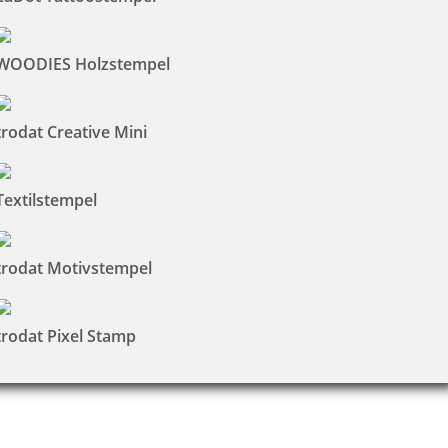
WOODIES Holzstempel
trodat Creative Mini
Textilstempel
trodat Motivstempel
trodat Pixel Stamp