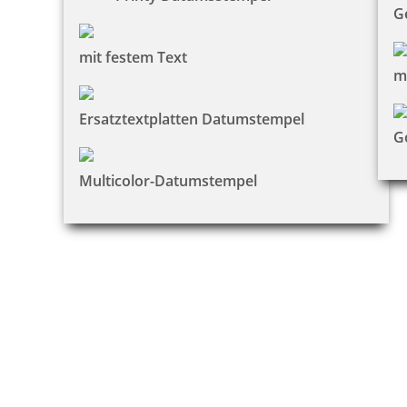
G
mit festem Text
m
Ersatztextplatten Datumstempel
G
Multicolor-Datumstempel