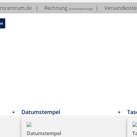
erocentrum.de
|
Rechnung
|
Versandkosten
(bonitätsabhängig)
en
Datumstempel
Tas
Datumstempel
T