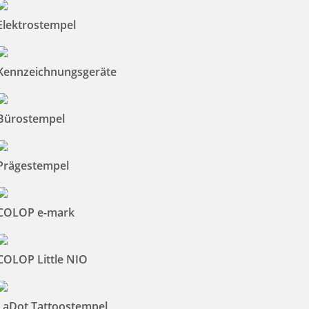
Elektrostempel
Kennzeichnungsgeräte
Bürostempel
Prägestempel
COLOP e-mark
COLOP Little NIO
LaDot Tattoostempel