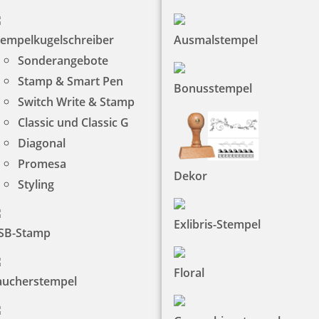
tempelkugelschreiber
Ausmalstempel
Sonderangebote
Stamp & Smart Pen
Bonusstempel
Switch Write & Stamp
Classic und Classic G
Diagonal
Promesa
Dekor
Styling
Exlibris-Stempel
SB-Stamp
Floral
aucherstempel