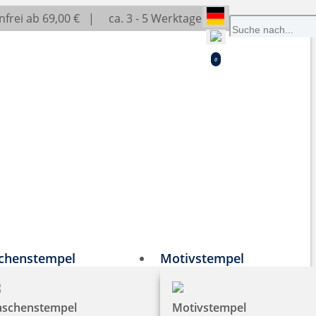
frei ab 69,00 € |
ca. 3 - 5 Werktage
0
chenstempel
Motivstempel
aschenstempel
Motivstempel