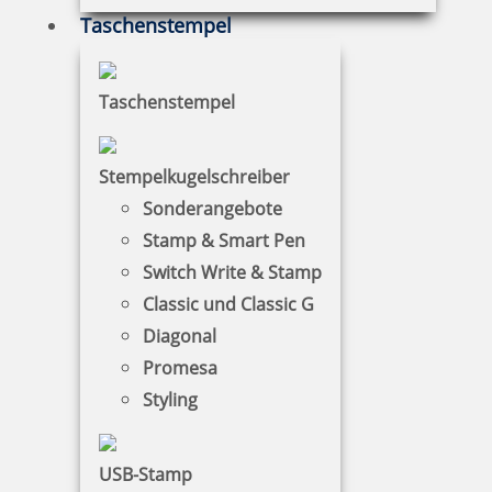
können mit der Bestellung nur fortfahren, wenn Sie
Taschenstempel
den AGB und der Widerrufsbelehrung zustimmen
(Häkchen setzen). Mit dem Anklicken des Buttons
"Jetzt kaufen" übersenden Sie Ihre Bestellung an
Taschenstempel
uns. Hiermit geben Sie ein rechtsverbindliches
Angebot ab.
Stempelkugelschreiber
Sonderangebote
Stamp & Smart Pen
Switch Write & Stamp
Classic und Classic G
Diagonal
Promesa
Styling
USB-Stamp