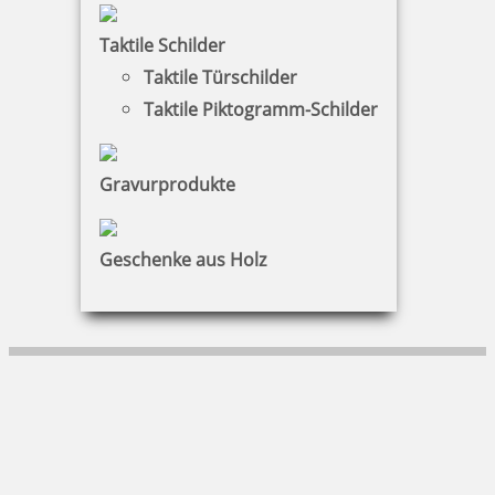
Mein Konto
Taktile Schilder
Taktile Türschilder
Warenkorb
Taktile Piktogramm-Schilder
Kundenservice
KONTAKT
Gravurprodukte
Bruns Bürocentrum GmbH
Geschenke aus Holz
Trippeldamm 20|32429 Minden
05 71 / 973891 30