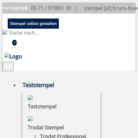
<<< zurück
05 71 / 973891 30 |
stempel [at] bruns-bu
Stempel selbst gestalten
0
Textstempel
Bestellhinweise
Textstempel
1. Stempel im Stempelshop bestellen
Auf der Startseite finden Sie alle relevanten
Trodat Stempel
Hauptkategorien die über einen Click die
Trodat Professional
Unterkategorien öffnet. Wählen Sie sich die